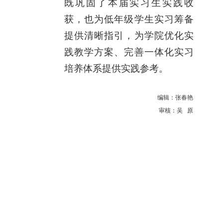
既巩固了本届实习生实践收
获，也为低年级学生实习筹备
提供清晰指引，为学院优化实
践教学方案、完善一体化实习
培养体系提供实践参考。
编辑：张春艳
审核：吴 原
上一条：
我院张悦红副教授成果入选甘肃省2026年国家级基础教育教学成果奖培育成果二等奖
下一条：
守正习书道 笔墨惠民生---我院王永斌副教授 受邀开展书法专题讲座
【
关闭
】